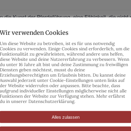
 die Kunst der Pferdeführung, eine Fähigkeit, die nicht
.
Wir verwenden Cookies
rten Trainer vermitteln kindgerecht fundiertes Wissen 
Um diese Website zu betreiben, ist es für uns notwendig
Cookies zu verwenden. Einige Cookies sind erforderlich, um die
Funktionalität zu gewährleisten,
während andere uns helfen,
diese Website und deine Nutzererfahrung zu verbessern.
Wenn
du unter 16 Jahre alt bist und deine Zustimmung zu freiwilligen
Diensten geben möchtest, musst du deine
n nicht fehlen. Ihre Kinder werden in kleinsten, reiter
Erziehungsberechtigten um Erlaubnis bitten.
Du kannst deine
 betreut, um ihr individuelles Potenzial zu fördern, una
Auswahl jederzeit unter Cookie-Einstellungen unten links auf
der Website widerrufen oder anpassen.
Bitte beachte, dass
aufgrund individueller Einstellungen möglicherweise nicht alle
Funktionen der Website zur Verfügung stehen. Mehr erfährst
du in unserer Datenschutzerklärung.
 die Möglichkeit, ihr neues Wissen und Können bei de
Alles zulassen
 zu stellen.