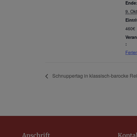
Ende
9. Ok
Eintri
460€
Veran
:
Ferie
Schnuppertag in klassisch-barocke Rei
Anschrift
Konta