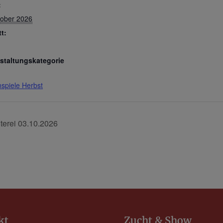
:
tober 2026
tt:
staltungskategorie
nspiele Herbst
terei 03.10.2026
kt
Zucht & Show