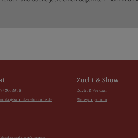
kt
Zucht & Show
177 3053996
Zucht & Verkauf
ntakt@barock-reitschule.de
Showprogramm