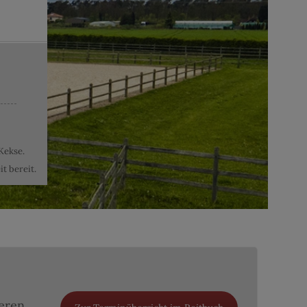
Kekse.
t bereit.
seren