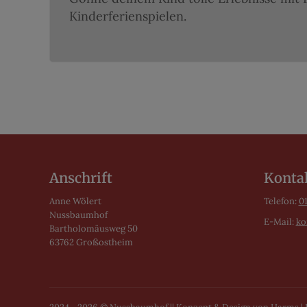
Kinderferienspielen.
Anschrift
Konta
Anne Wölert
Telefon:
0
Nussbaumhof
E-Mail:
ko
Bartholomäusweg 50
63762 Großostheim