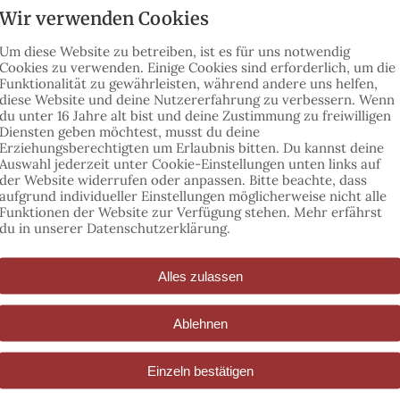
Wir verwenden Cookies
Pferdefreunden besonders Spaß. Wir
achten dabei darauf, dass ihr vom
Um diese Website zu betreiben, ist es für uns notwendig
Reitniveau gut zusammenpasst. Egal ob
Cookies zu verwenden. Einige Cookies sind erforderlich, um die
Funktionalität zu gewährleisten,
während andere uns helfen,
absoluter Reitneuling oder bereits weiter
diese Website und deine Nutzererfahrung zu verbessern.
Wenn
fortgeschritten – wir holen euch dort ab,
du unter 16 Jahre alt bist und deine Zustimmung zu freiwilligen
Diensten geben möchtest, musst du deine
wo ihr euch reiterlich gerade befindet.
Erziehungsberechtigten um Erlaubnis bitten.
Du kannst deine
Auswahl jederzeit unter Cookie-Einstellungen unten links auf
der Website widerrufen oder anpassen.
Bitte beachte, dass
aufgrund individueller Einstellungen möglicherweise nicht alle
Funktionen der Website zur Verfügung stehen. Mehr erfährst
du in unserer Datenschutzerklärung.
Alles zulassen
Ablehnen
Einzeln bestätigen