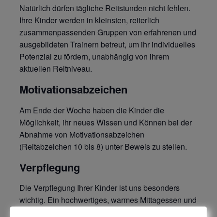
Natürlich dürfen tägliche Reitstunden nicht fehlen.
Ihre Kinder werden in kleinsten, reiterlich
zusammenpassenden Gruppen von erfahrenen und
ausgebildeten Trainern betreut, um ihr individuelles
Potenzial zu fördern, unabhängig von ihrem
aktuellen Reitniveau.
Motivationsabzeichen
Am Ende der Woche haben die Kinder die
Möglichkeit, ihr neues Wissen und Können bei der
Abnahme von Motivationsabzeichen
(Reitabzeichen 10 bis 8) unter Beweis zu stellen.
Verpflegung
Die Verpflegung Ihrer Kinder ist uns besonders
wichtig. Ein hochwertiges, warmes Mittagessen und
ein Nachmittagssnack sind im Preis inbegriffen.