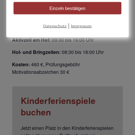
Fähigkeiten der Kinder stärkt. Zusätzlich bietet der
Einzeln bestätigen
Nussbaumhof alle Möglichkeiten, die Vielfalt der
Natur und Landwirtschaft kennenzulernen und zu
|
Datenschutz
Impressum
erleben.
Aktivzeit am Hof:
09:30 bis 16:00 Uhr
Hol- und Bringzeiten:
08:30 bis 18:00 Uhr
Kosten:
460 €, Prüfungsgebühr
Motivationsabzeichen 30 €
Kinderferienspiele
buchen
Jetzt einen Platz in den Kinderferienspielen