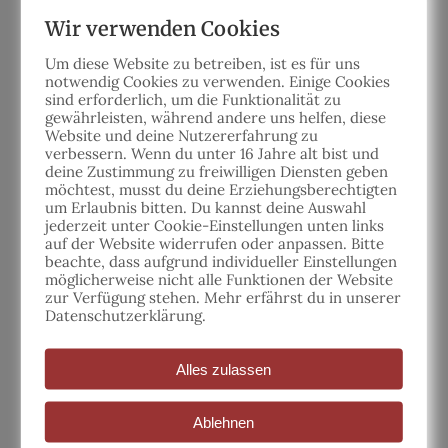
Getränke stehen den ganzen Tag über zur freien
Wir verwenden Cookies
Verfügung.
Um diese Website zu betreiben, ist es für uns
Nachmittagsaktivitäten
notwendig Cookies zu verwenden. Einige Cookies
sind erforderlich, um die Funktionalität zu
gewährleisten,
während andere uns helfen, diese
Unsere Nachmittagsaktivitäten sind nicht nur
Website und deine Nutzererfahrung zu
unterhaltsam, sondern auch lehrreich. Ihre Kinder
verbessern.
Wenn du unter 16 Jahre alt bist und
deine Zustimmung zu freiwilligen Diensten geben
können an aufregenden Rallyes teilnehmen, ihre
möchtest, musst du deine Erziehungsberechtigten
Kreativität bei einem Kostümwettbewerb entfalten
um Erlaubnis bitten.
Du kannst deine
Auswahl
und vieles mehr.
jederzeit unter Cookie-Einstellungen unten links
auf der Website widerrufen oder anpassen.
Bitte
beachte, dass aufgrund individueller Einstellungen
Umfassendes pädagogisches
möglicherweise nicht alle Funktionen der Website
Erlebnis
zur Verfügung stehen. Mehr erfährst du in unserer
Datenschutzerklärung.
Unsere Ferienspiele sind für Eltern, die das Beste
für ihre Kinder wollen. Wir bieten nicht nur
Alles zulassen
Reitunterricht, sondern ein umfassendes
pädagogisches Erlebnis, das das Selbstvertrauen,
Ablehnen
die Verantwortungsbereitschaft und die sozialen