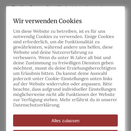
Die Verpflegung Ihrer Kinder ist uns besonders
wichtig. Ein hochwertiges, warmes Mittagessen und
Wir verwenden Cookies
ein Nachmittagssnack sind im Preis inbegriffen.
Getränke stehen den ganzen Tag über zur freien
Um diese Website zu betreiben, ist es für uns
Verfügung.
notwendig Cookies zu verwenden. Einige Cookies
sind erforderlich, um die Funktionalität zu
gewährleisten,
während andere uns helfen, diese
Nachmittagsaktivitäten
Website und deine Nutzererfahrung zu
verbessern.
Wenn du unter 16 Jahre alt bist und
Unsere Nachmittagsaktivitäten sind nicht nur
deine Zustimmung zu freiwilligen Diensten geben
möchtest, musst du deine Erziehungsberechtigten
unterhaltsam, sondern auch lehrreich. Ihre Kinder
um Erlaubnis bitten.
Du kannst deine
Auswahl
können an aufregenden Rallyes teilnehmen, ihre
jederzeit unter Cookie-Einstellungen unten links
Kreativität bei einem Kostümwettbewerb entfalten
auf der Website widerrufen oder anpassen.
Bitte
beachte, dass aufgrund individueller Einstellungen
und vieles mehr.
möglicherweise nicht alle Funktionen der Website
zur Verfügung stehen. Mehr erfährst du in unserer
Umfassendes pädagogisches
Datenschutzerklärung.
Erlebnis
Alles zulassen
Unsere Ferienspiele sind für Eltern, die das Beste