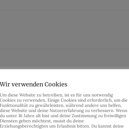
iner Verwandten ein! Der mittlerweile sehr entspannte
 und gerne und wird von fortgeschrittenen Reitern gel
Wir verwenden Cookies
Um diese Website zu betreiben, ist es für uns notwendig
Cookies zu verwenden. Einige Cookies sind erforderlich, um die
Funktionalität zu gewährleisten,
während andere uns helfen,
diese Website und deine Nutzererfahrung zu verbessern.
Wenn
du unter 16 Jahre alt bist und deine Zustimmung zu freiwilligen
Diensten geben möchtest, musst du deine
Erziehungsberechtigten um Erlaubnis bitten.
Du kannst deine