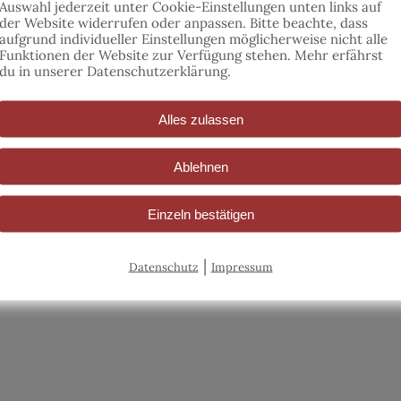
kt
Zucht & Show
Auswahl jederzeit unter Cookie-Einstellungen unten links auf
der Website widerrufen oder anpassen.
Bitte beachte, dass
aufgrund individueller Einstellungen möglicherweise nicht alle
177 3053996
Zucht & Verkauf
Funktionen der Website zur Verfügung stehen. Mehr erfährst
ntakt@barock-reitschule.de
Showprogramm
du in unserer Datenschutzerklärung.
Alles zulassen
Ablehnen
Pferdeprofis gut beraten
Einzeln bestätigen
|
Datenschutz
Impressum